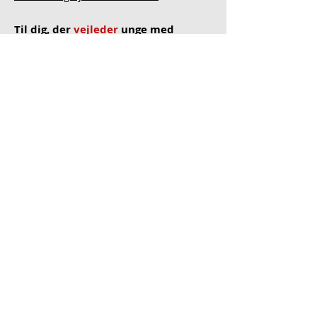
Til dig, der
vejleder
unge med
høretab
Guide: Vejledning af elever med høretab
Eksaminering af unge med høretab
Alle unge med imidt
Flere unge får en ungdomsuddannelse og
inkluderes på arbejdsmarkedet til gavn for
virksomheder og borgere i Region Midtjylland.
Et projekt under
Projekter imidt