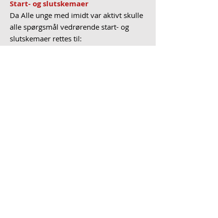
Start- og slutskemaer
Da Alle unge med imidt var aktivt skulle
alle spørgsmål vedrørende start- og
slutskemaer rettes til:
Victor Stès
økonomi- og
dokumentationsmedarbejder, Projekter
imidt
Mail:
vs@projekterimidt.dk
Mobil:
2916 3339
Privatlivspolitik
Privatlivspolitik - Projekter imidt ApS
Alle unge med imidt
Flere unge får en ungdomsuddannelse og
inkluderes på arbejdsmarkedet til gavn for