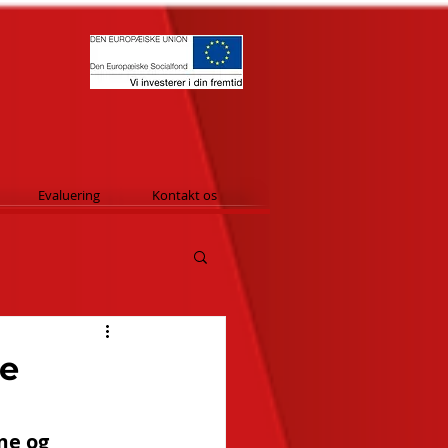
Evaluering
Kontakt os
be
me og 