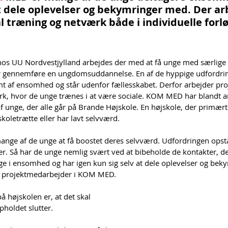
 dele oplevelser og bekymringer med. Der ar
 træning og netværk både i individuelle forløb
os UU Nordvestjylland arbejdes der med at få unge med særlige ud
 gennemføre en ungdomsuddannelse. En af de hyppige udfordring
ramt af ensomhed og står udenfor fællesskabet. Derfor arbejder p
ærk, hvor de unge trænes i at være sociale. KOM MED har blandt an
 unge, der alle går på Brande Højskole. En højskole, der primært 
skoletrætte eller har lavt selvværd.
ange af de unge at få boostet deres selvværd. Udfordringen opstå
r. Så har de unge nemlig svært ved at bibeholde de kontakter, de 
ge i ensomhed og har igen kun sig selv at dele oplevelser og bek
er projektmedarbejder i KOM MED.
 højskolen er, at det skal 
pholdet slutter. 