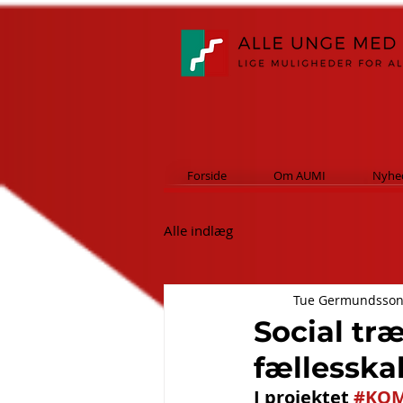
Forside
Om AUMI
Nyhe
Alle indlæg
Tue Germundsso
Social tr
fællesska
I projektet 
#KO