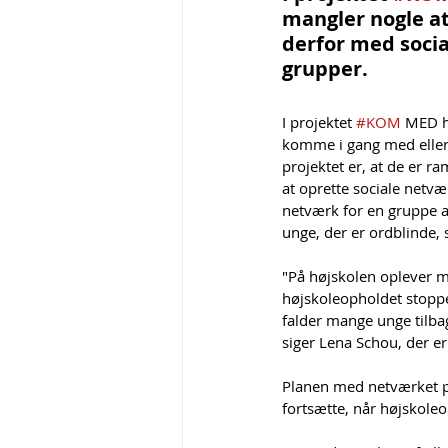
mangler nogle at
derfor med social
grupper. 
I projektet 
#KOM
 MED h
komme i gang med eller
projektet er, at de er 
at oprette sociale netv
netværk for en gruppe af
unge, der er ordblinde, 
"På højskolen oplever m
højskoleopholdet stoppe
falder mange unge tilba
siger Lena Schou, der 
Planen med netværket på
fortsætte, når højskoleo