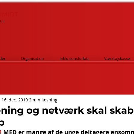
der
Organisation
Inklusionsforløb
Værktøjskasse
n
16. dec. 2019
2 min læsning
æning og netværk skal ska
b
M
 MED er mange af de unge deltagere ensom