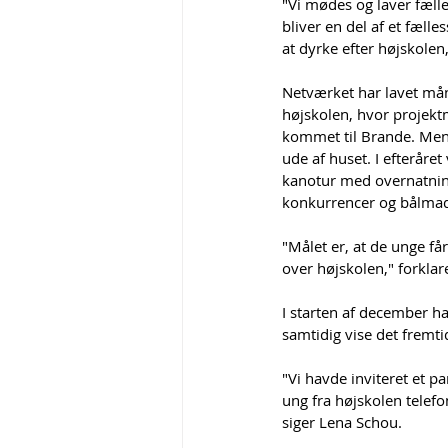
"Vi mødes og laver fælle
bliver en del af et fælles
at dyrke efter højskolen
Netværket har lavet måne
højskolen, hvor projek
kommet til Brande. Men 
ude af huset. I efteråre
kanotur med overnatning
konkurrencer og bålma
"Målet er, at de unge få
over højskolen," forkla
I starten af december h
samtidig vise det fremt
"Vi havde inviteret et 
ung fra højskolen telef
siger Lena Schou.