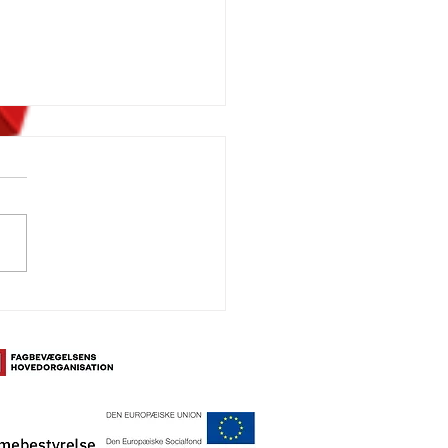
 unge med imidt til
annelsesdebat i
re Nissum