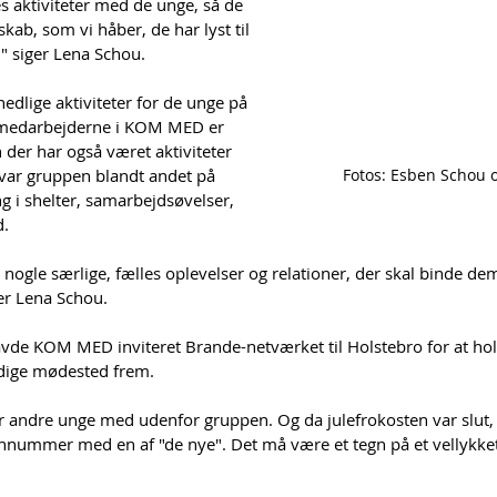
s aktiviteter med de unge, så de 
skab, som vi håber, de har lyst til 
," siger Lena Schou.
dlige aktiviteter for de unge på 
tmedarbejderne i KOM MED er 
der har også været aktiviteter 
t var gruppen blandt andet på 
Fotos: Esben Schou 
 i shelter, samarbejdsøvelser, 
d.
r nogle særlige, fælles oplevelser og relationer, der skal binde 
rer Lena Schou.
avde KOM MED inviteret Brande-netværket til Holstebro for at hol
idige mødested frem. 
par andre unge med udenfor gruppen. Og da julefrokosten var slut,
onnummer med en af "de nye". Det må være et tegn på et vellykke