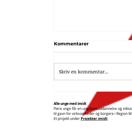
Kommentarer
Skriv en kommentar...
Alle unge med imidt
holdt afsluttende møde
med projekt Bliv
Alle unge med imidt
verdensmester i dit
Flere unge får en ungdomsuddannelse og inklu
til gavn for virksomheder og borgere i Region Mi
høretab
Et projekt under
Projekter imidt