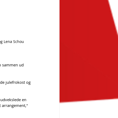
og Lena Schou
dem sammen ud 
de julefrokost og 
 udvekslede en 
t arrangement," 