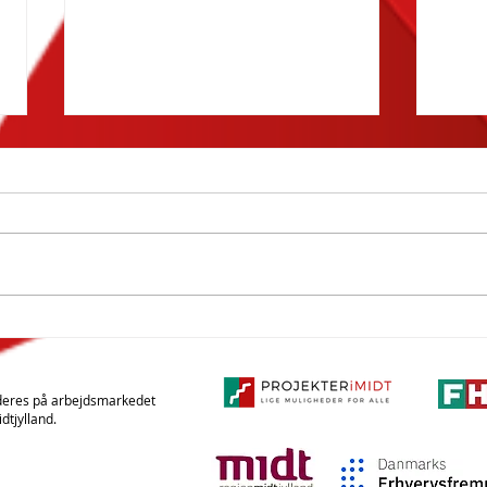
Alle unge med imidt
Alle
holdt sidste statusmøde
Udd
med KomMed
Nør
deres på arbejdsmarkedet
dtjylland.