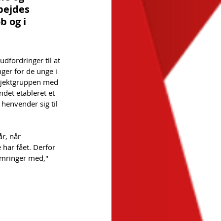
bejdes 
 og i 
fordringer til at 
er for de unge i 
rojektgruppen med 
det etableret et 
henvender sig til 
r, når 
har fået. Derfor 
ymringer med," 