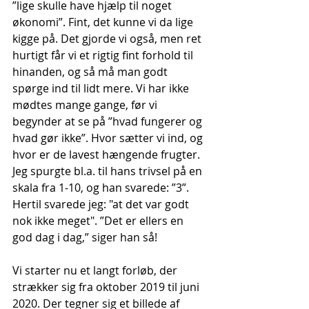
”lige skulle have hjælp til noget 
økonomi”. Fint, det kunne vi da lige 
kigge på. Det gjorde vi også, men ret 
hurtigt får vi et rigtig fint forhold til 
hinanden, og så må man godt 
spørge ind til lidt mere. Vi har ikke 
mødtes mange gange, før vi 
begynder at se på ”hvad fungerer og 
hvad gør ikke”. Hvor sætter vi ind, og 
hvor er de lavest hængende frugter. 
Jeg spurgte bl.a. til hans trivsel på en 
skala fra 1-10, og han svarede: ”3”. 
Hertil svarede jeg: "at det var godt 
nok ikke meget". ”Det er ellers en 
god dag i dag,” siger han så!
Vi starter nu et langt forløb, der 
strækker sig fra oktober 2019 til juni 
2020. Der tegner sig et billede af 