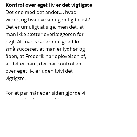
Kontrol over eget liv er det vigtigste
Det ene med det andet…. hvad 
virker, og hvad virker egentlig bedst? 
Det er umuligt at sige, men det, at 
man ikke sætter overlæggeren for 
højt. At man skaber mulighed for 
små succeser, at man er lydhør og 
åben, at Frederik har oplevelsen af, 
at det er ham, der har kontrollen 
over eget liv, er uden tvivl det 
vigtigste.
For et par måneder siden gjorde vi 
status. Han har selv skåret sin 
rygning, snus og e-cigaret ned til et 
minimum, han nyder at komme i 
skole, og glæder sig til at få sin 
studenterhue. Han kommer tit ud 